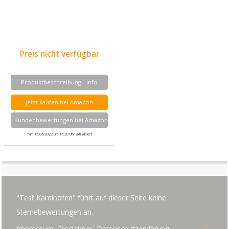
Preis nicht verfügbar
Produktbeschreibung - Info
jetzt kaufen bei Amazon
Kundenbewertungen bei Amazon
*am 15.06.2022 um 15:28 Uhr aktualisiert
"Test Kaminofen" führt auf dieser Seite keine
Sternebewertungen an.
Impressum, Disclaimer, Datenschutzerklärung