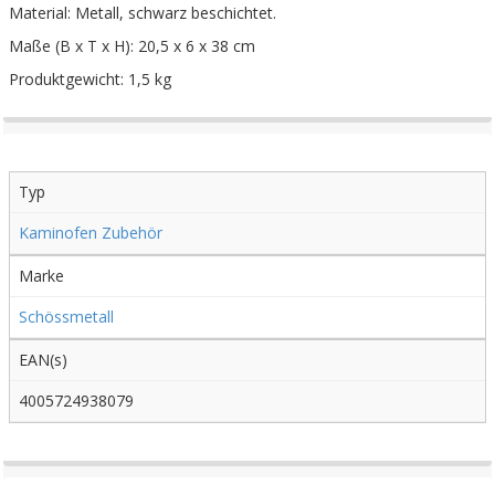
Material: Metall, schwarz beschichtet.
Maße (B x T x H): 20,5 x 6 x 38 cm
Produktgewicht: 1,5 kg
Typ
Kaminofen Zubehör
Marke
Schössmetall
EAN(s)
4005724938079