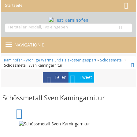
Startseite
TOGGLE
NAVIGATION
NAVIGATION
Kaminofen - Wohlige Wärme und Heizkosten gespart
»
Schössmetall
»
Schössmetall Sven Kamingarnitur
Teilen
Tweet
Schössmetall Sven Kamingarnitur