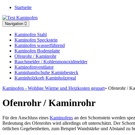
Startseite
Toggle
Navigation
navigation
Kaminofen Stahl
Kaminofen Speckstein
Kaminofen wasserführend
Kaminofen Bodenplatte
Ofenrohr / Kaminrohr
Rauchmelder / Kohlenmonoxidmelder
Kaminofenventilator
Kaminhandschuhe Kaminbesteck
Kaminholzkorb Kaminholzregal
Kaminofen - Wohlige Wärme und Heizkosten gespart
» Ofenrohr / K
Ofenrohr / Kaminrohr
Für den Anschluss eines
Kaminofens
an den Schornstein werden spezi
Bedeutung des Ofenrohrs wird allerdings oft unterschätzt. Der Schor
örtlichen Gegebenheiten, zum Beispiel Wandstärke und Abstand zu bre