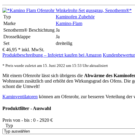
Typ
Kaminofen Zubehör
Marke
Kamino-Flam
Senotherm® Beschichtung
Ja
Drosselklappe
Ja
Set
dreiteilig
€ 46,95 *
inkl. MwSt.
Produktbeschreibung – Info
jetzt kaufen bei Amazon
Kundenbewertun
* Preis wurde zuletzt am 15. Juni 2022 um 15:53 Uhr aktualisiert
Mit einem Ofenrohr lässt sich übrigens die
Abwärme des Kaminofens
Wohnraum zusätzlich und erhöht den Wirkungsgrad des Ofens. Die ge
schont die Umwelt!
Kaminventilatoren
können am Ofenrohr, zur besseren Verteilung der 
Produktfilter - Auswahl
Preis von - bis :
0
-
2920
€
Typ