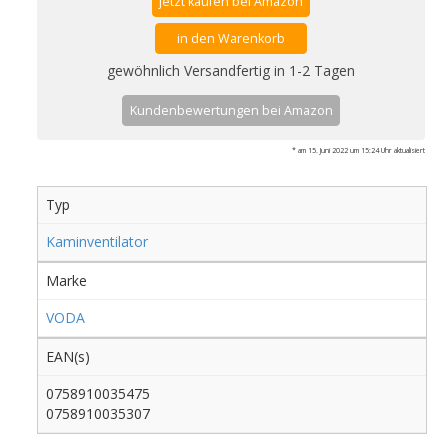
jetzt kaufen bei Amazon
in den Warenkorb
gewöhnlich Versandfertig in 1-2 Tagen
Kundenbewertungen bei Amazon
* am 15. Juni 2022 um 15:24 Uhr aktualisiert
Typ
Kaminventilator
Marke
VODA
EAN(s)
0758910035475
0758910035307