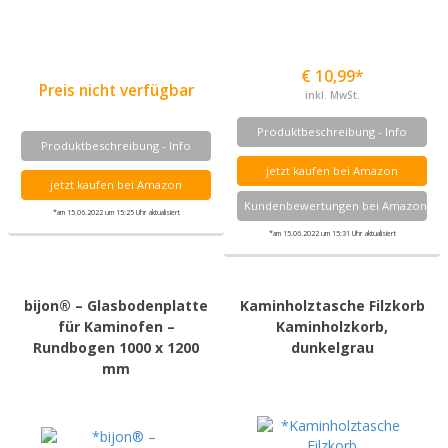
€ 10,99*
Preis nicht verfügbar
inkl. MwSt.
Produktbeschreibung - Info
Produktbeschreibung - Info
jetzt kaufen bei Amazon
jetzt kaufen bei Amazon
Kundenbewertungen bei Amazon
*am 15.06.2022 um 15:25 Uhr aktualisiert
*am 15.06.2022 um 15:31 Uhr aktualisiert
bijon® – Glasbodenplatte
Kaminholztasche Filzkorb
für Kaminofen –
Kaminholzkorb,
Rundbogen 1000 x 1200
dunkelgrau
mm