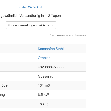
in den Warenkorb
gewöhnlich Versandfertig in 1-2 Tagen
Kundenbewertungen bei Amazon
* am 15. Juni 2022 um 16:19 Uhr aktualisiert
Kaminofen Stahl
Oranier
4029808455566
Gussgrau
mögen
131 m3
ung
6,5 kW
183 kg