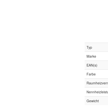
Typ
Marke
EAN(s)
Farbe
Raumheizver
Nennheizleist
Gewicht