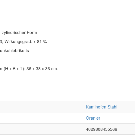
 zylindrischer Form
, Wirkungsgrad: > 81 %
aunkohlebriketts
 (H x B x T): 36 x 38 x 36 cm.
Kaminofen Stahl
Oranier
4029808455566