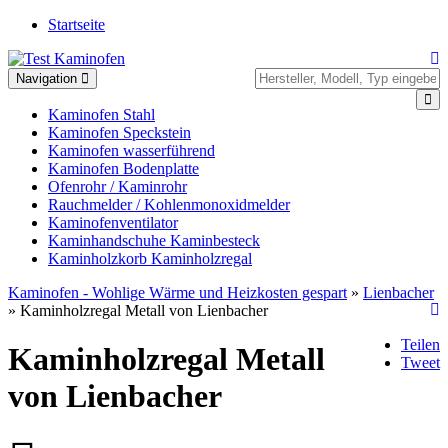
Startseite
Toggle
Navigation
navigation
Kaminofen Stahl
Kaminofen Speckstein
Kaminofen wasserführend
Kaminofen Bodenplatte
Ofenrohr / Kaminrohr
Rauchmelder / Kohlenmonoxidmelder
Kaminofenventilator
Kaminhandschuhe Kaminbesteck
Kaminholzkorb Kaminholzregal
Kaminofen - Wohlige Wärme und Heizkosten gespart
»
Lienbacher
» Kaminholzregal Metall von Lienbacher
Teilen
Kaminholzregal Metall
Tweet
von Lienbacher