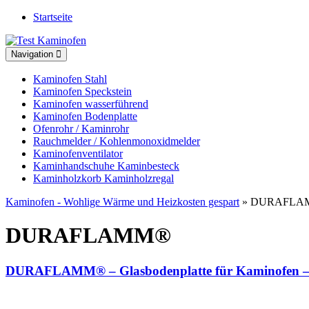
Startseite
Toggle
Navigation
navigation
Kaminofen Stahl
Kaminofen Speckstein
Kaminofen wasserführend
Kaminofen Bodenplatte
Ofenrohr / Kaminrohr
Rauchmelder / Kohlenmonoxidmelder
Kaminofenventilator
Kaminhandschuhe Kaminbesteck
Kaminholzkorb Kaminholzregal
Kaminofen - Wohlige Wärme und Heizkosten gespart
» DURAFLA
DURAFLAMM®
DURAFLAMM® – Glasbodenplatte für Kaminofen –